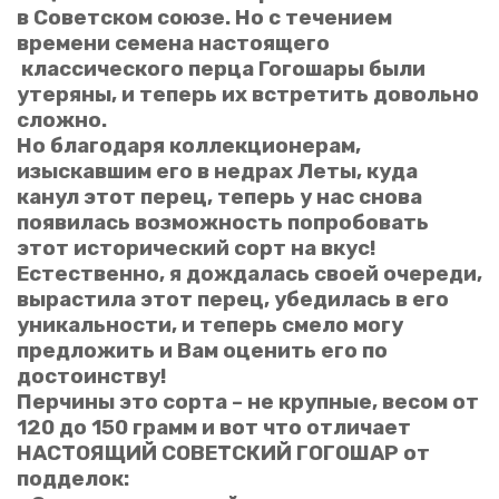
в Советском союзе. Но с течением
времени семена настоящего
Оценка
классического перца Гогошары были
утеряны, и теперь их встретить довольно
сложно.
Но благодаря коллекционерам,
Отправить отзыв
изыскавшим его в недрах Леты, куда
канул этот перец, теперь у нас снова
появилась возможность попробовать
этот исторический сорт на вкус!
Естественно, я дождалась своей очереди,
вырастила этот перец, убедилась в его
уникальности, и теперь смело могу
предложить и Вам оценить его по
достоинству!
Перчины это сорта – не крупные, весом от
120 до 150 грамм и вот что отличает
НАСТОЯЩИЙ СОВЕТСКИЙ ГОГОШАР от
подделок: