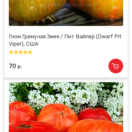
Гном Гремучая Змея / Пит Вайпер (Dwarf Pit
Viper), США
70
р.