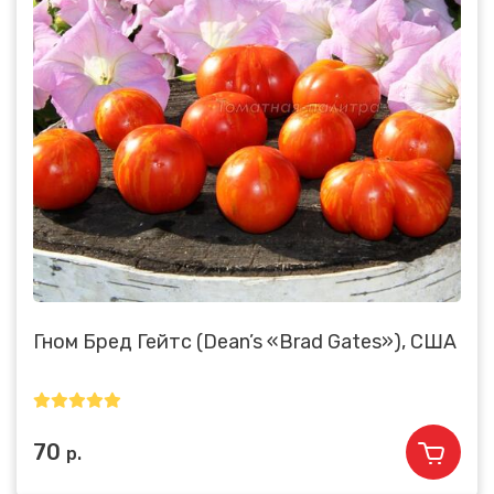
Гном Бред Гейтс (Dean’s «Brad Gates»), США
70
р.