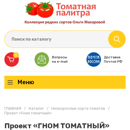
0
Вопросы
Доставка
на e-mail
Почтой РФ
Меню
ГЛАВНАЯ
/
Каталог
/
Низкорослые сорта томатов
/
Проект «Гном томатный»
Проект «ГНОМ ТОМАТНЫЙ»