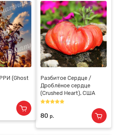
РРИ (Ghost
Разбитое Сердце /
Дроблёное сердце
(Crushed Heart), США
80
р.