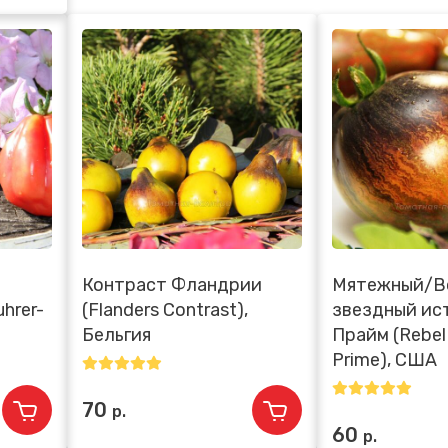
Контраст Фландрии
Мятежный/В
hrer-
(Flanders Contrast),
звездный ис
Бельгия
Прайм (Rebel 
Prime), США
70
р.
60
р.