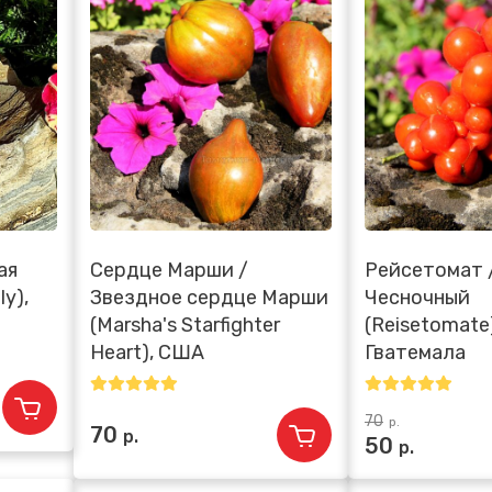
ая
Сердце Марши /
Рейсетомат 
ly),
Звездное сердце Марши
Чесночный
(Marsha's Starfighter
(Reisetomate
Heart), США
Гватемала
70
р.
70
р.
50
р.