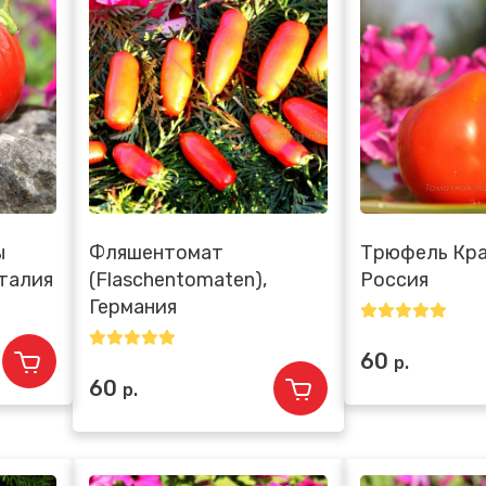
ы
Фляшентомат
Трюфель Кра
Италия
(Flaschentomaten),
Россия
Германия
60
р.
60
р.