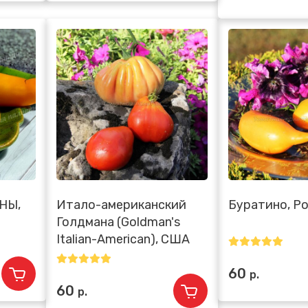
НЫ,
Итало-американский
Буратино, Р
Голдмана (Goldman's
Italian-American), США
60
р.
60
р.