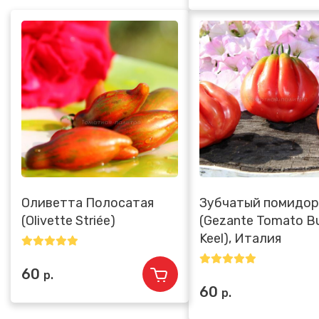
Оливетта Полосатая
Зубчатый помидор
(Olivette Striée)
(Gezante Tomato Bu
Keel), Италия
60
р.
60
р.