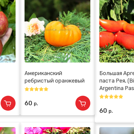
Американский
Большая Арг
ребристый оранжевый
паста Рея, (B
Argentina Pa
60
р.
60
р.