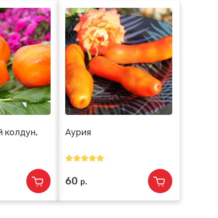
 колдун,
Аурия
60
р.