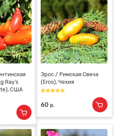
ентинская
Эрос / Римская Свеча
ig Ray’s
(Eros), Чехия
ste), США
60
р.