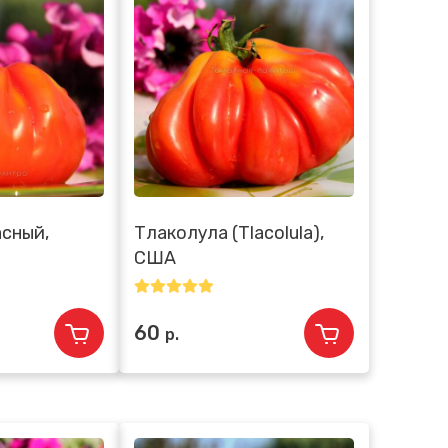
сный,
Тлаколула (Tlacolula),
США
60
р.