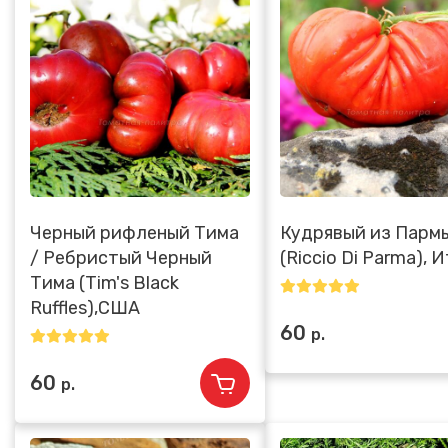
Черный рифленый Тима
Кудрявый из Парм
/ Ребристый Черный
(Riccio Di Parma), 
Тима (Tim's Black
Ruffles),США
60
р.
60
р.