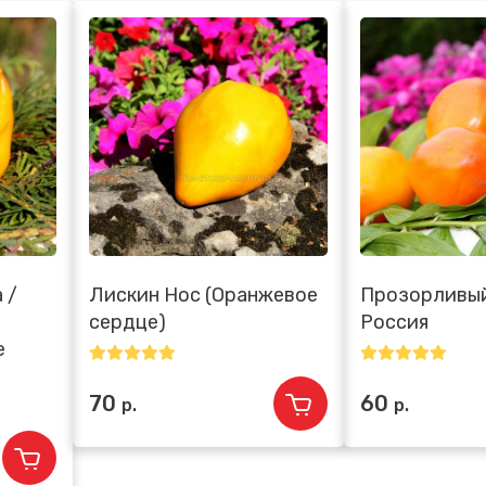
 /
Лискин Нос (Оранжевое
Прозорливый
сердце)
Россия
e
70
60
р.
р.