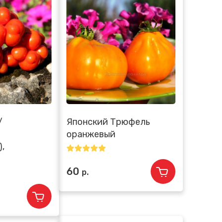
/
Японский Трюфель
оранжевый
),
60
р.