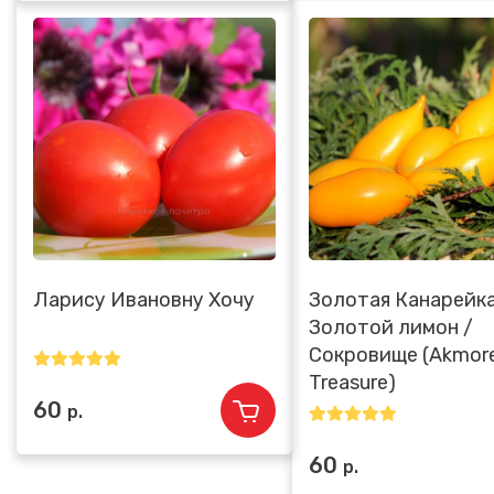
Ларису Ивановну Хочу
Золотая Канарейка
Золотой лимон /
Сокровище (Akmor
Treasure)
60
р.
60
р.