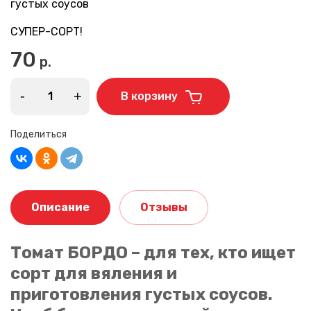
густых соусов
СУПЕР-СОРТ!
70
р.
-
+
В корзину
Поделиться
Описание
Отзывы
Томат БОРДО – для тех, кто ищет
сорт для вяления и
приготовления густых соусов.
Ваше имя