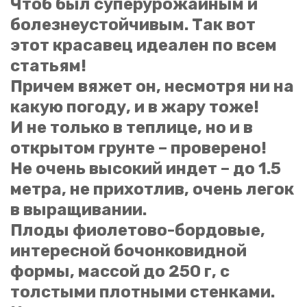
Чтоб был суперурожайным и
болезнеустойчивым. Так вот
Ваш отзыв
этот красавец идеален по всем
статьям!
Причем вяжет он, несмотря ни на
какую погоду, и в жару тоже!
И не только в теплице, но и в
открытом грунте – проверено!
Оценка
Не очень высокий индет – до 1.5
метра, не прихотлив, очень легок
в выращивании.
Отправить отзыв
Плоды фиолетово-бордовые,
интересной бочонковидной
формы, массой до 250 г, с
толстыми плотными стенками.