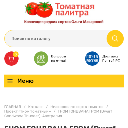
0
Вопросы
Доставка
на e-mail
Почтой РФ
Меню
ГЛАВНАЯ
/
Каталог
/
Низкорослые сорта томатов
/
Проект «Гном томатный»
/
ГНОМ ГОНДВАНА ГРОМ (Dwarf
Gondwana Thunder), Австралия