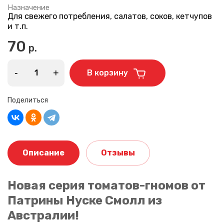
Назначение
Для свежего потребления, салатов, соков, кетчупов
и т.п.
70
р.
-
+
В корзину
Поделиться
Описание
Отзывы
Новая серия томатов-гномов от
Патрины Нуске Смолл из
Австралии!
Ваше имя