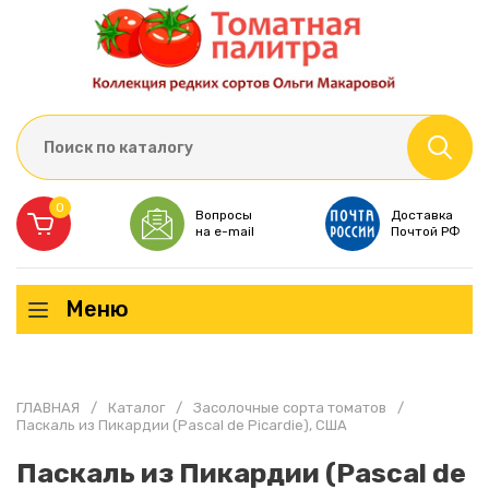
0
Вопросы
Доставка
на e-mail
Почтой РФ
Меню
ГЛАВНАЯ
/
Каталог
/
Засолочные сорта томатов
/
Паскаль из Пикардии (Pascal de Picardie), США
Паскаль из Пикардии (Pascal de