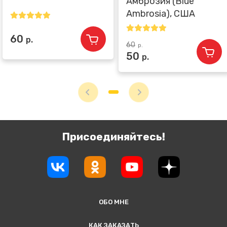
Амброзия (Blue
Ambrosia), США
60
р.
60
р.
50
р.
Присоединяйтесь!
ОБО МНЕ
КАК ЗАКАЗАТЬ