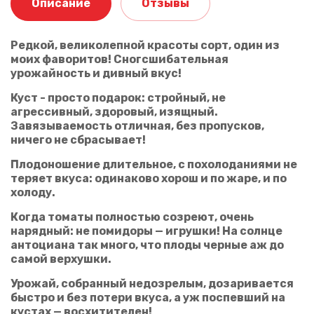
Описание
Отзывы
Редкой, великолепной красоты сорт, один из
моих фаворитов! Сногсшибательная
урожайность и дивный вкус!
Ваше имя
Куст - просто подарок: стройный, не
агрессивный, здоровый, изящный.
Завязываемость отличная, без пропусков,
Ваш отзыв
ничего не сбрасывает!
Плодоношение длительное, с похолоданиями не
теряет вкуса: одинаково хорош и по жаре, и по
холоду.
Когда томаты полностью созреют, очень
нарядный: не помидоры — игрушки! На солнце
антоциана так много, что плоды черные аж до
самой верхушки.
Оценка
Урожай, собранный недозрелым, дозаривается
быстро и без потери вкуса, а уж поспевший на
кустах — восхитителен!