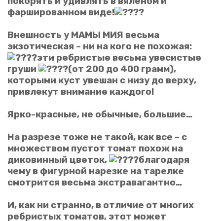
покорять и удивлять в вяленом и
фаршированном виде!
Оценка
Внешность у МАМЫ МИЯ весьма
экзотическая – ни на кого не похожая:
эти ребристые весьма увесистые
груши
(от 200 до 400 грамм),
Отправить отзыв
которыми куст увешан с низу до верху,
привлекут внимание каждого!
Ярко-красные, не обычные, большие…
На разрезе тоже не такой, как все – с
множеством пустот томат похож на
диковинный цветок,
благодаря
чему в фигурной нарезке на тарелке
смотрится весьма экстравагантно…
И, как ни странно, в отличие от многих
ребристых томатов, этот может