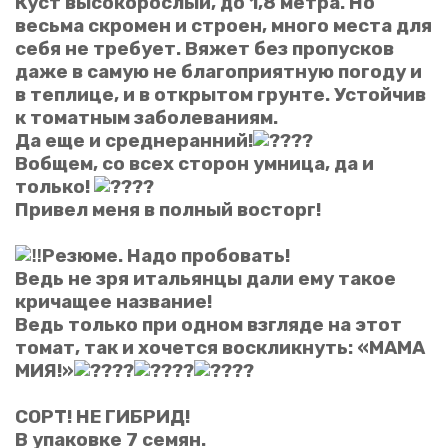
Куст высокорослый, до 1,8 метра. Но
весьма скромен и строен, много места для
себя не требует. Вяжет без пропусков
даже в самую не благоприятную погоду и
в теплице, и в открытом грунте. Устойчив
к томатным заболеваниям.
Да еще и среднеранний!
Вобщем, со всех сторон умница, да и
только!
Привел меня в полный восторг!
Резюме. Надо пробовать!
Ведь не зря итальянцы дали ему такое
кричащее название!
Ведь только при одном взгляде на этот
томат, так и хочется воскликнуть: «МАМА
МИЯ!»
СОРТ! НЕ ГИБРИД!
В упаковке 7 семян.