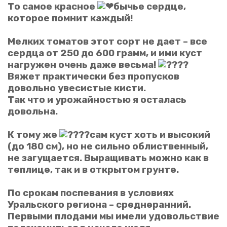
То самое красное
бычье сердце,
которое помнит каждый!
Мелких томатов этот сорт не дает – все
сердца от 250 до 600 грамм, и ими куст
нагружен очень даже весьма!
Вяжет практически без пропусков
Оценка
довольно увесистые кисти.
Так что и урожайностью я осталась
довольна.
Отправить отзыв
К тому же
сам куст хоть и высокий
(до 180 см), но не сильно облиственный,
не загущается. Выращивать можно как в
теплице, так и в открытом грунте.
По срокам поспевания в условиях
Уральского региона – среднеранний.
Первыми плодами мы имели удовольствие