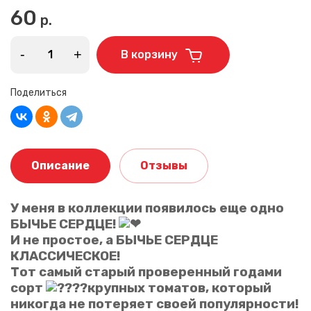
60
р.
-
+
В корзину
Поделиться
Описание
Отзывы
У меня в коллекции появилось еще одно
БЫЧЬЕ СЕРДЦЕ!
И не простое, а БЫЧЬЕ СЕРДЦЕ
Ваше имя
КЛАССИЧЕСКОЕ!
Тот самый старый проверенный годами
сорт
крупных томатов, который
Ваш отзыв
никогда не потеряет своей популярности!